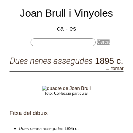
Joan Brull i Vinyoles
(186
191
ca
-
es
Dues nenes assegudes
1895 c.
Catàleg d'obres HD
← tornar
Dues nenes assegudes
foto: Col·lecció particular
Fitxa del dibuix
Dues nenes assegudes
1895 c.