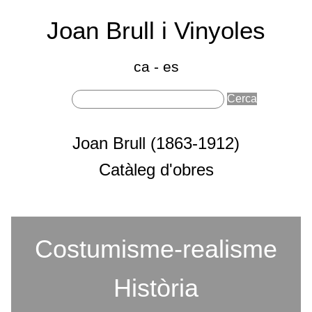
Joan Brull i Vinyoles
(186
191
ca
-
es
Sobre Joan Brull
Joan Brull (1863-1912)
Seccions principals
Catàleg d'obres
Costumisme-realisme
Categories
Història