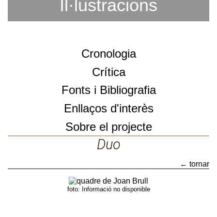
Il·lustracions
Cronologia
Crítica
Fonts i Bibliografia
Enllaços d'interès
Sobre el projecte
Sobre el projecte
Duo
Catàleg d'obres
← tornar
Duo
foto: Informació no disponible