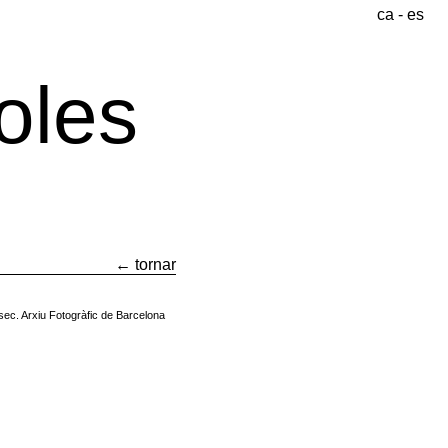
ca
-
es
oles
(1863-
1912)
← tornar
e-sec. Arxiu Fotogràfic de Barcelona