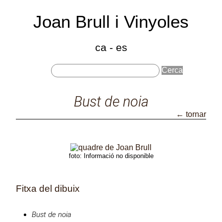
Joan Brull i Vinyoles
(186
191
ca
-
es
Bust de noia
Catàleg d'obres HD
← tornar
Bust de noia
foto: Informació no disponible
Fitxa del dibuix
Bust de noia