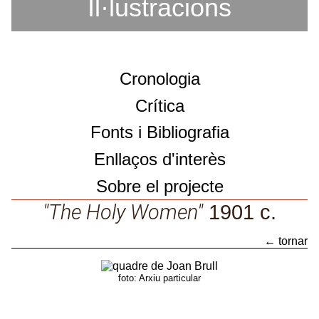
Il·lustracions
Cronologia
Crítica
Fonts i Bibliografia
Enllaços d'interès
Sobre el projecte
Sobre el projecte
"The Holy Women"
1901 c.
Catàleg d'obres
← tornar
"The Holy Women"
foto: Arxiu particular