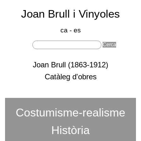
Joan Brull i Vinyoles
(186
191
ca
-
es
Sobre Joan Brull
Joan Brull (1863-1912)
Seccions principals
Catàleg d'obres
Costumisme-realisme
Categories
Història