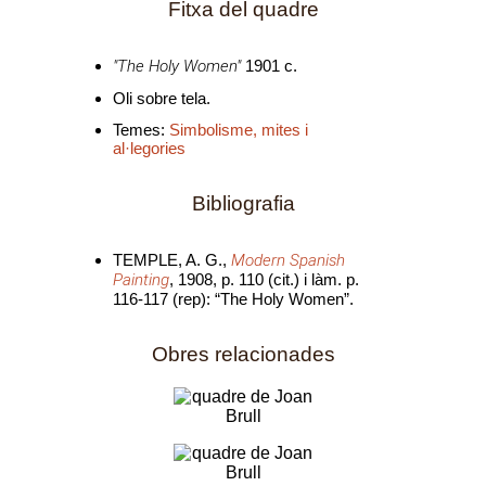
Fitxa del quadre
"The Holy Women"
1901 c.
Oli sobre tela.
Temes:
Simbolisme, mites i
al·legories
Bibliografia
TEMPLE, A. G.,
Modern Spanish
Painting
, 1908, p. 110 (cit.) i làm. p.
116-117 (rep): “The Holy Women”.
Obres relacionades
Crepuscle
(1901-00-
00)
Oli sobre taula (60 x
101 cm.)