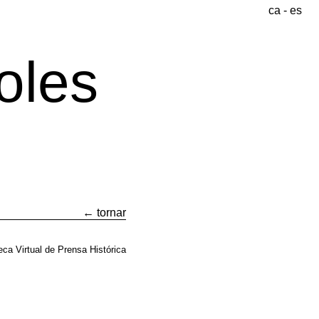
ca
-
es
oles
(1863-
1912)
← tornar
teca Virtual de Prensa Histórica