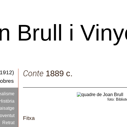
n Brull i Viny
Catàleg d'obres
Conte
1889 c.
-1912)
pals
'obres
ealisme
Conte
foto: Biblio
Història
aisatge
joventut
Fitxa
Retrat