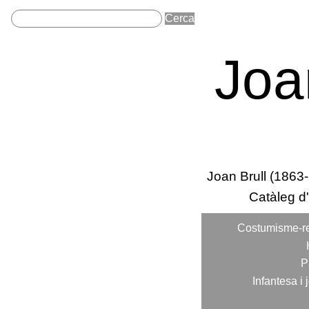
Joa
Sobre Joan Brull
Joan Brull (1863
Seccions princi
Catàleg d
Costumisme-r
Categories
P
Infantesa i 