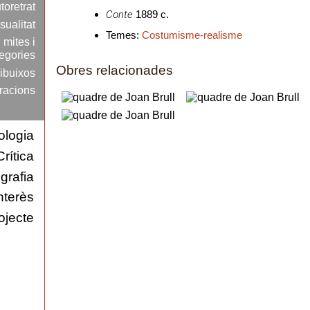
toretrat
Conte
1889 c.
sualitat
Temes:
Costumisme-realisme
 mites i
legories
Obres relacionades
ibuixos
tracions
ologia
Crítica
ografia
nterès
ojecte