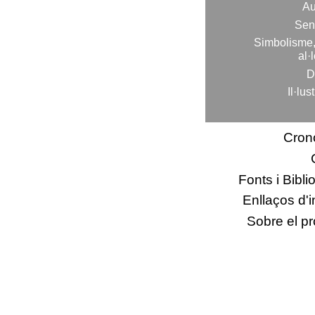
Au
Sen
Simbolisme,
al·
D
Il·lus
Cron
Fonts i Bibli
Enllaços d'i
Sobre el projecte
Sobre el pr