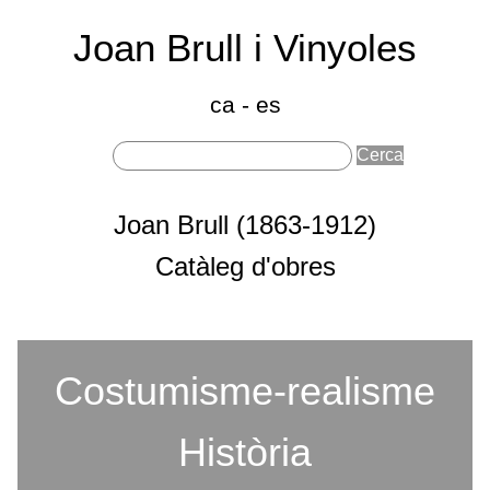
Joan Brull i Vinyoles
(186
191
ca
-
es
Sobre Joan Brull
Joan Brull (1863-1912)
Seccions principals
Catàleg d'obres
Costumisme-realisme
Categories
Història