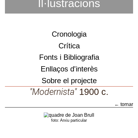
Il·lustracions
Cronologia
Crítica
Fonts i Bibliografia
Enllaços d'interès
Sobre el projecte
Sobre el projecte
"Modernista"
1900 c.
Catàleg d'obres
← tornar
"Modernista"
foto: Arxiu particular