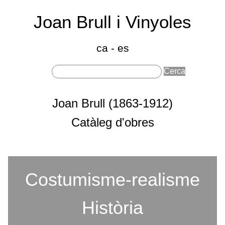
Joan Brull i Vinyoles
(186
191
ca
-
es
Sobre Joan Brull
Joan Brull (1863-1912)
Seccions principals
Catàleg d'obres
Costumisme-realisme
Categories
Història