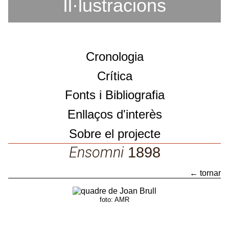
Il·lustracions
Cronologia
Crítica
Fonts i Bibliografia
Enllaços d'interès
Sobre el projecte
Sobre el projecte
Ensomni
1898
Catàleg d'obres
← tornar
Ensomni
foto: AMR