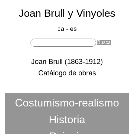
Joan Brull y Vinyoles
(18
191
ca
-
es
Sobre Joan Brull
Joan Brull (1863-1912)
Secciones principales
Catálogo de obras
Costumismo-realismo
Categorias
Historia