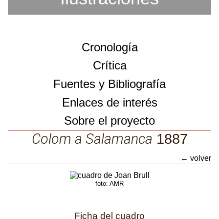
Cronología
Crítica
Fuentes y Bibliografía
Enlaces de interés
Sobre el proyecto
Sobre el proyecto
Colom a Salamanca
1887
Catálogo de obras
← volver
Colom a Salamanca
foto: AMR
Ficha del cuadro