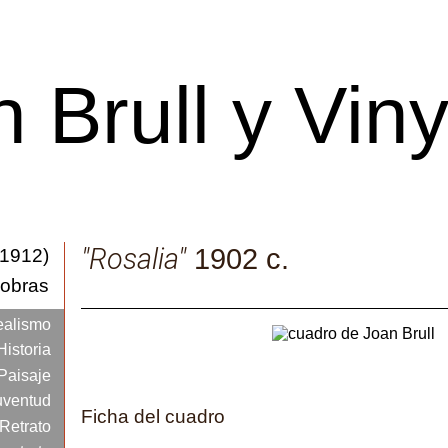
 Brull y Vin
Catálogo de obras
"Rosalia"
1902 c.
-1912)
iones
 obras
pales
ealismo
Historia
Paisaje
juventud
Ficha del cuadro
Retrato