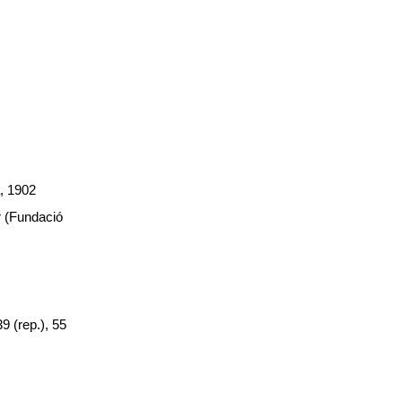
a, 1902
r (Fundació
39 (rep.), 55