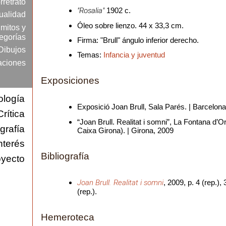
rretrato
"Rosalia"
1902 c.
ualidad
Óleo sobre lienzo. 44 x 33,3 cm.
mitos y
egorías
Firma: "Brull" ángulo inferior derecho.
Dibujos
Temas:
Infancia y juventud
raciones
Exposiciones
ología
Exposició Joan Brull, Sala Parés. | Barcelon
Crítica
“Joan Brull. Realitat i somni”, La Fontana d’O
grafía
Caixa Girona). | Girona, 2009
nterés
Bibliografía
o
oyecto
Joan Brull. Realitat i somni
, 2009, p. 4 (rep.), 
(rep.).
Hemeroteca