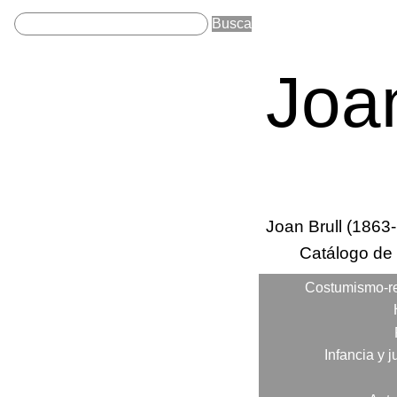
Joan
Sobre Joan Brull
Joan Brull (1863
Secc
Catálogo de
princi
Costumismo-r
Categorias
Infancia y 