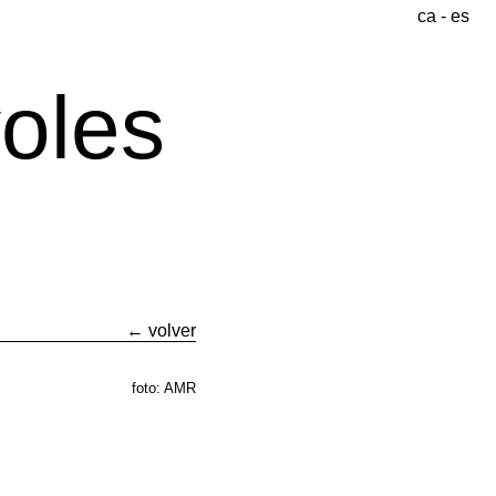
ca
-
es
yoles
(1863-
1912)
← volver
"Rosalia"
foto: AMR