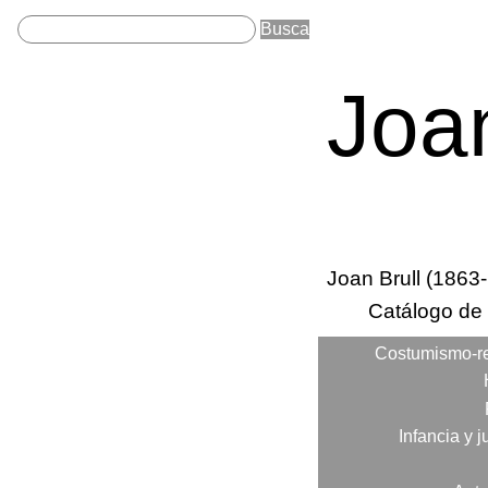
Joan
Sobre Joan Brull
Joan Brull (1863
Secc
Catálogo de
princi
Costumismo-r
Categorias
Infancia y 