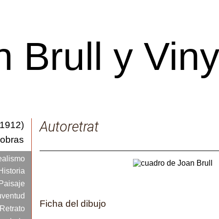
 Brull y Vin
Catálogo de obras
Autoretrat
-1912)
iones
 obras
pales
ealismo
Historia
Paisaje
juventud
Ficha del dibujo
Retrato