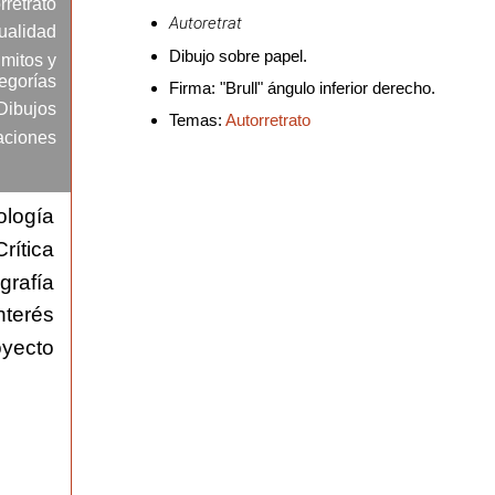
rretrato
Autoretrat
ualidad
Dibujo sobre papel.
mitos y
egorías
Firma: "Brull" ángulo inferior derecho.
Dibujos
Temas:
Autorretrato
raciones
ología
Crítica
grafía
nterés
o
oyecto