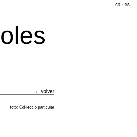
ca
-
es
yoles
(1863-
1912)
← volver
Autoretrat
foto: Col·lecció particular